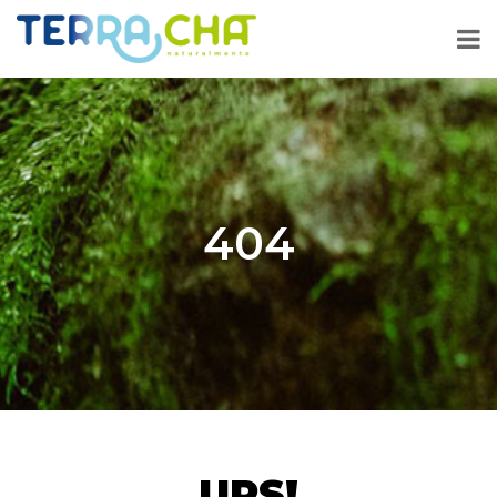
404
UPS!