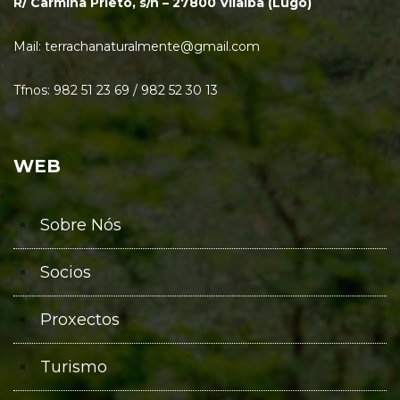
R/ Carmiña Prieto, s/n – 27800 Vilalba (Lugo)
Mail: terrachanaturalmente@gmail.com
Tfnos: 982 51 23 69 / 982 52 30 13
WEB
Sobre Nós
Socios
Proxectos
Turismo