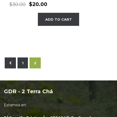
$
30.00
$
20.00
ADD TO CART
1
2
GDR - 2 Terra Chá
Estamos en: